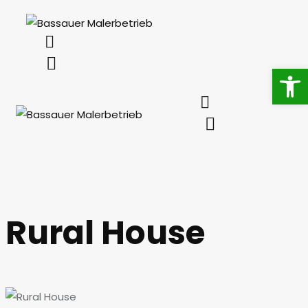
Op
Rural House