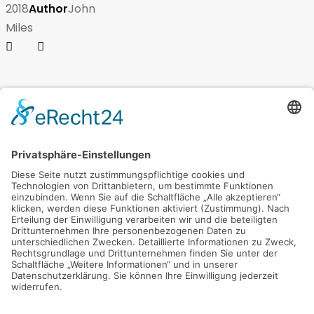
2018
Author
John
Miles
You
May
High Style
Interiors
Also
Like
Southern Day
Interiors
Top
Accents
Interiors
,
Modern