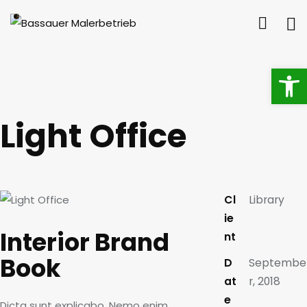
Op
Light Office
Cl
Library
ie
Interior Brand
nt
Book
D
Septembe
at
r, 2018
e
Dicta sunt explicabo. Nemo enim