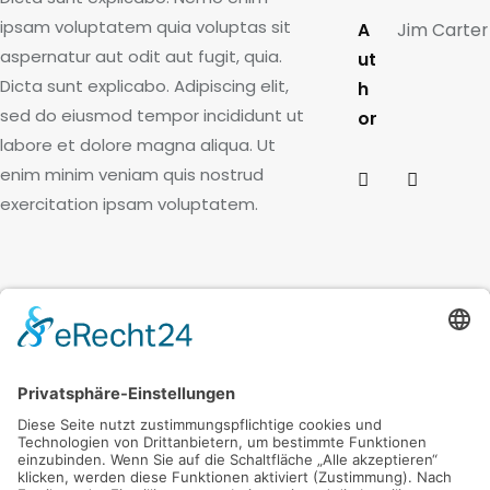
ipsam voluptatem quia voluptas sit
A
Jim Carter
aspernatur aut odit aut fugit, quia.
ut
Dicta sunt explicabo. Adipiscing elit,
h
sed do eiusmod tempor incididunt ut
or
labore et dolore magna aliqua. Ut
enim minim veniam quis nostrud
exercitation ipsam voluptatem.
You
May
Stone Bathroom
Gallery
Also