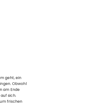
um geht, ein
ringen. Obwohl
enn am Ende
auf sich.
, um frischen